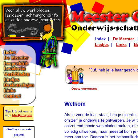
Index
|
De Meester
Liedjes
|
Links
|
B
"Juf, heb je je haar geschil
Quote verversen
Welkom
Tip:
kijk ook eens in
Als je voor de klas staat, heb je eigenlijk
mijn
Idee�nregister
om zelf je onderwijs te ontwerpen. Je wil
ontzettend mooie werkbladen maken, of e
Geoffreys nieuwste
volledig uitwerken, maar meestal kom je
project:
meer aan toe. Daarom is het belangrijk d