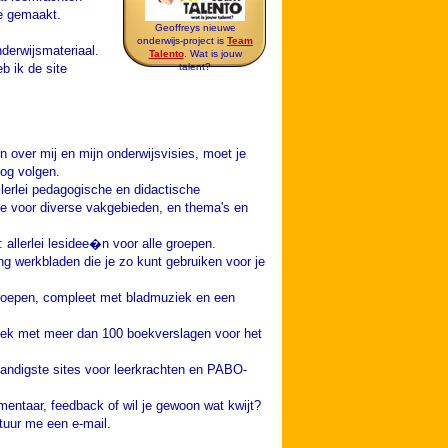
te gemaakt.
Geoffreys nieuwe
onderwijs-project is
Team
derwijsmateriaal.
Talento
. Wat is jouw
 ik de site
talent?
en over mij en mijn onderwijsvisies, moet je
log volgen.
lerlei pedagogische en didactische
ie voor diverse vakgebieden, en thema's en
 allerlei lesidee�n voor alle groepen.
g werkbladen die je zo kunt gebruiken voor je
 groepen, compleet met bladmuziek en een
iek met meer dan 100 boekverslagen voor het
handigste sites voor leerkrachten en PABO-
entaar, feedback of wil je gewoon wat kwijt?
stuur me een e-mail.