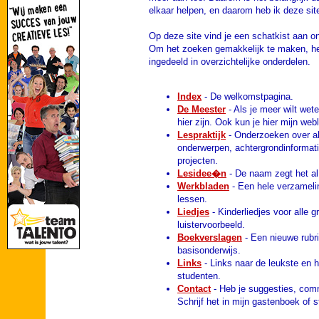
elkaar helpen, en daarom heb ik deze si
Op deze site vind je een schatkist aan on
Om het zoeken gemakkelijk te maken, heb
ingedeeld in overzichtelijke onderdelen.
Index
- De welkomstpagina.
De Meester
- Als je meer wilt wet
hier zijn. Ook kun je hier mijn web
Lespraktijk
- Onderzoeken over al
onderwerpen, achtergrondinformat
projecten.
Lesidee�n
- De naam zegt het al:
Werkbladen
- Een hele verzamelin
lessen.
Liedjes
- Kinderliedjes voor alle
luistervoorbeeld.
Boekverslagen
- Een nieuwe rubr
basisonderwijs.
Links
- Links naar de leukste en 
studenten.
Contact
- Heb je suggesties, comm
Schrijf het in mijn gastenboek of 