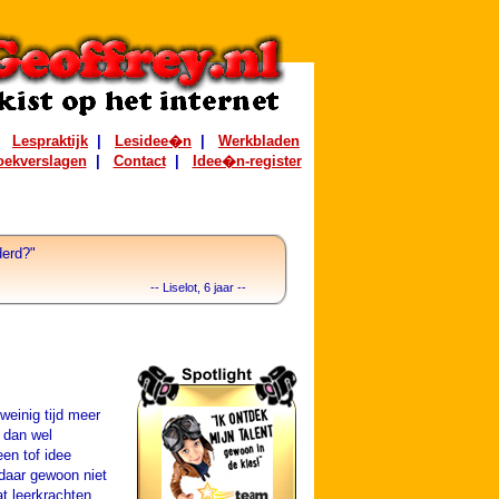
|
Lespraktijk
|
Lesidee�n
|
Werkbladen
oekverslagen
|
Contact
|
Idee�n-register
derd?"
-- Liselot, 6 jaar --
 weinig tijd meer
t dan wel
en tof idee
 daar gewoon niet
at leerkrachten